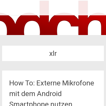
Zum
nodch.de
Inhalt
springen
xlr
How To: Externe Mikrofone
mit dem Android
Smartphone nutzen