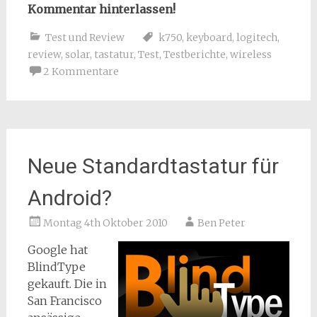
Kommentar hinterlassen!
Test und Review
k750
,
keyboard
,
logitech
,
review
,
solar
,
tastatur
,
Test
,
Testberichte
,
wireless
2 Kommentare
Neue Standardtastatur für
Android?
Montag 4th Oktober 2010
Ben Peter
Google hat
BlindType
gekauft. Die in
San Francisco