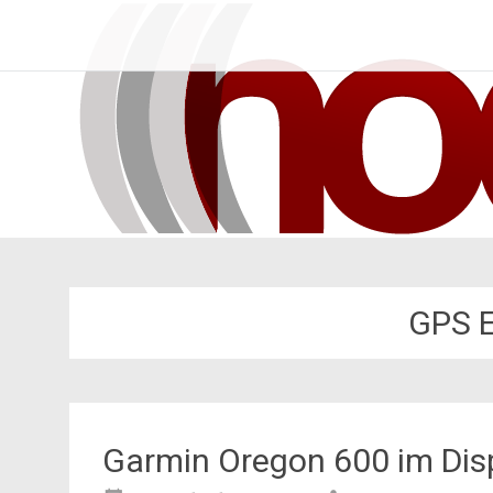
Zum
nodch.de
Inhalt
springen
GPS 
Garmin Oregon 600 im Displ