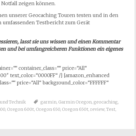
m Notfall zeigen können.
men unserer Geocaching Touren testen und in den
en umfassenden Testbericht zum Gerät
eressieren, lasst sie uns wissen und einen Kommentar
ten und bei umfangreicheren Funktionen ein eigenes
r=““ container_class=““ price=“All“
00″ text_color=“0000FF“ /] [amazon_enhanced
ass=““ price=“All“ background_color=“FFFFFF“
 und Technik
garmin
,
Garmin Oregon
,
geocaching
,
600
,
Oregon 600t
,
Oregon 650
,
Oregon 650t
,
review
,
Test
,