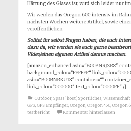
Härtung des Glases ist, wird sich leider nur i
Wir werden das Oregon 600 intensiv im Rah
nächsten Wochen weitere Artikel, sowie ein
veröffentlichen.
Solltet ihr selbst Fragen haben, die euch int
dazu da, wir werden sie euch gerne beantwor
Video/einen eigenen Artikel daraus machen.
[amazon_enhanced asin=“B00BNRJZR8″ containe
background_color=“FFFFFF“ link_color=“0000
asin=“B00BNRKU18″ container=““ container_cl
link_color=“000000″ text_color=“0000FF“ /]
Outdoor
,
Spass' kost'
,
Sportliches
,
Wissenschaft
GPS
,
GPS Empfänger
,
Oregon
,
Oregon 450
,
Oregon 
testbericht
Kommentar hinterlassen