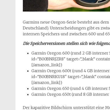
Garmins neue Oregon-Serie besteht aus dem 6
Deutschland). Unterscheidungen gibt es zwis
internen Speichers und zwischen 600 und 650
Die Speicherversionen stellen sich wie folgend
Garmin Oregon 600 (rund 2 GB interner S
id=“B00BNRJZR8″ target=“_blank“ contain
[/amazon_link])
Garmin Oregon 600t (rund 4 GB interner 
id=“B00BNRKU18″ target=“_blank“ contain
[/amazon_link])
Garmin Oregon 650 (rund 4 GB interner S
Garmin Oregon 650t (rund 8 GB interner S
Der kapazitive Bildschirm unterstützt eine M