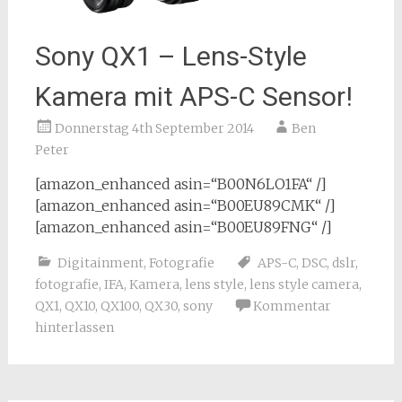
Sony QX1 – Lens-Style
Kamera mit APS-C Sensor!
Donnerstag 4th September 2014
Ben
Peter
[amazon_enhanced asin=“B00N6LO1FA“ /]
[amazon_enhanced asin=“B00EU89CMK“ /]
[amazon_enhanced asin=“B00EU89FNG“ /]
Digitainment
,
Fotografie
APS-C
,
DSC
,
dslr
,
fotografie
,
IFA
,
Kamera
,
lens style
,
lens style camera
,
QX1
,
QX10
,
QX100
,
QX30
,
sony
Kommentar
hinterlassen