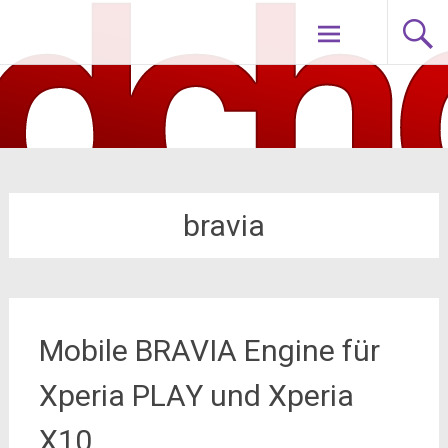
Zum
nodch.de
Inhalt
springen
bravia
Mobile BRAVIA Engine für
Xperia PLAY und Xperia
X10