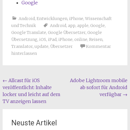
Google
Android
,
Entwicklungen
,
iPhone
,
Wissenschaft
und Technik
Android
,
app
,
apple
,
Google
,
Google Translate
,
Google Übersetzer
,
Google
Übersetzung
,
iOS
,
iPad
,
iPhone
,
online
,
Reisen
,
Translator
,
update
,
Übersetzer
Kommentar
hinterlassen
Beitragsnavigation
←
Allcast für iOS
Adobe Lightroom mobile
veröffentlicht: Inhalte
ab sofort für Android
locker und leicht auf dem
verfügbar
→
TV anzeigen lassen
Neuste Artikel