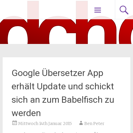
Zum
nodch.de
Inhalt
springen
Google Übersetzer App
erhält Update und schickt
sich an zum Babelfisch zu
werden
Mittwoch 14th Januar 2015
Ben Peter