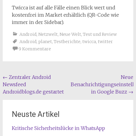
Twicca ist auf alle Fälle einen Blick wert und
kostenfrei im Market erhältlich (QR-Code wie
immer in der Sidebar).
Android
,
Netzwelt
,
Neue Welt
,
Test und Review
Android
,
planet
,
Testberichte
,
twicca
,
twitter
9 Kommentare
Beitragsnavigation
←
Zentraler Android
Neue
Newsfeed
Benachrichtigungseinstel
Androidblogs.de gestartet
in Google Buzz
→
Neuste Artikel
Kritische Sicherheitslücke in WhatsApp