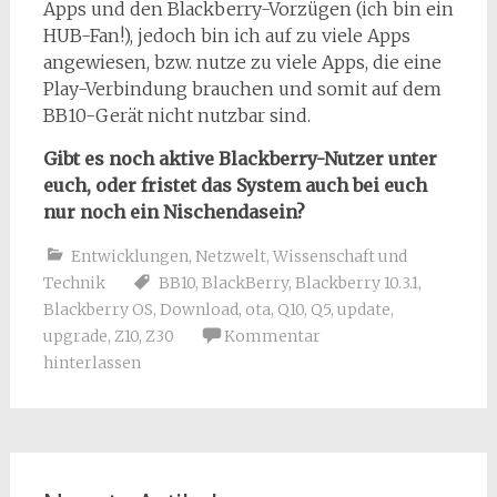
Apps und den Blackberry-Vorzügen (ich bin ein
HUB-Fan!), jedoch bin ich auf zu viele Apps
angewiesen, bzw. nutze zu viele Apps, die eine
Play-Verbindung brauchen und somit auf dem
BB10-Gerät nicht nutzbar sind.
Gibt es noch aktive Blackberry-Nutzer unter
euch, oder fristet das System auch bei euch
nur noch ein Nischendasein?
Entwicklungen
,
Netzwelt
,
Wissenschaft und
Technik
BB10
,
BlackBerry
,
Blackberry 10.3.1
,
Blackberry OS
,
Download
,
ota
,
Q10
,
Q5
,
update
,
upgrade
,
Z10
,
Z30
Kommentar
hinterlassen