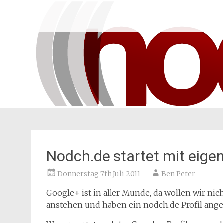
Zum
nodch.de
Inhalt
springen
Nodch.de startet mit eige
Donnerstag 7th Juli 2011
Ben Peter
Google+ ist in aller Munde, da wollen wir nic
anstehen und haben ein nodch.de Profil ange