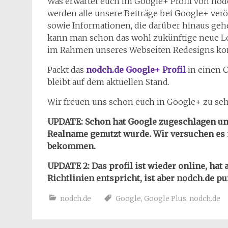
Was erwartet euch im Google+ Profil von nod
werden alle unsere Beiträge bei Google+ verö
sowie Informationen, die darüber hinaus gehe
kann man schon das wohl zukünftige neue L
im Rahmen unseres Webseiten Redesigns ko
Packt das
nodch.de Google+ Profil
in einen C
bleibt auf dem aktuellen Stand.
Wir freuen uns schon euch in Google+ zu seh
UPDATE: Schon hat Google zugeschlagen und
Realname genutzt wurde. Wir versuchen es
bekommen.
UPDATE 2: Das profil ist wieder online, ha
Richtlinien entspricht, ist aber nodch.de pur
nodch.de
Google
,
Google Plus
,
nodch.de