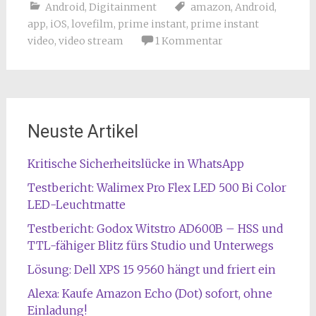
Android
,
Digitainment
amazon
,
Android
,
app
,
iOS
,
lovefilm
,
prime instant
,
prime instant
video
,
video stream
1 Kommentar
Neuste Artikel
Kritische Sicherheitslücke in WhatsApp
Testbericht: Walimex Pro Flex LED 500 Bi Color
LED-Leuchtmatte
Testbericht: Godox Witstro AD600B – HSS und
TTL-fähiger Blitz fürs Studio und Unterwegs
Lösung: Dell XPS 15 9560 hängt und friert ein
Alexa: Kaufe Amazon Echo (Dot) sofort, ohne
Einladung!