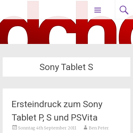
Zum
nodch.de
Inhalt
springen
Sony Tablet S
Ersteindruck zum Sony
Tablet P, S und PSVita
Sonntag 4th September 2011
Ben Peter