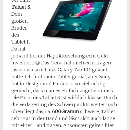
wir zum
Tablet S
.
Dem
großen
Bruder
des
Tablet P.
Da hat
jemand bei der Haptikforschung echt Geld
investiert. 😉 Das Gerät hat mich echt fragen
lassen wieso ich das Galaxy Tab 10.1 gekauft
hatte. Ich find mein Tablet genial, aber Sony
hat in Design und Funktion so viel richtig
gemacht, dass man es einfach zugeben muss.
Die Form des Tablet S ist wirklich klasse. Durch
die Verlagerung des Schwerpunkts weiter nach
oben liegt das, ca.
600Gramm
schwere, Tablet
sehr gut in der Hand und lässt sich auch lange
mit einer Hand tragen. Ansonsten gelten hier