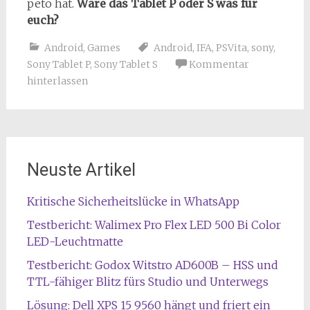
peto hat.
Wäre das Tablet P oder S was für
euch?
Android
,
Games
Android
,
IFA
,
PSVita
,
sony
,
Sony Tablet P
,
Sony Tablet S
Kommentar
hinterlassen
Neuste Artikel
Kritische Sicherheitslücke in WhatsApp
Testbericht: Walimex Pro Flex LED 500 Bi Color
LED-Leuchtmatte
Testbericht: Godox Witstro AD600B – HSS und
TTL-fähiger Blitz fürs Studio und Unterwegs
Lösung: Dell XPS 15 9560 hängt und friert ein