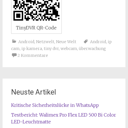
TinyDVR QR-Code
Android
,
Netzwelt
,
Neue Welt
Android
,
ip
cam
,
ip kamera
,
tiny dvr
,
webcam
,
überwachung
2 Kommentare
Neuste Artikel
Kritische Sicherheitslücke in WhatsApp
Testbericht: Walimex Pro Flex LED 500 Bi Color
LED-Leuchtmatte