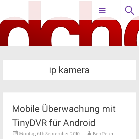
Zum
nodch.de
Inhalt
springen
ip kamera
Mobile Überwachung mit
TinyDVR für Android
Montag 6th September 2010
Ben Peter