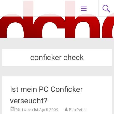
Zum
nodch.de
Inhalt
springen
conficker check
Ist mein PC Conficker
verseucht?
Mittwoch 1st April 2009
Ben Peter